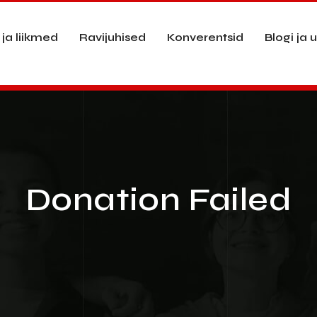
 ja liikmed
Ravijuhised
Konverentsid
Blogi ja 
Donation Failed